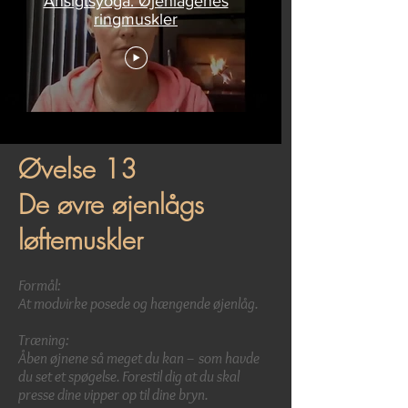
Ansigtsyoga. Øjenlågenes
ringmuskler
Øvelse 13
De øvre øjenlågs
løftemuskler
Formål:
At modvirke posede og hængende øjenlåg.
Træning:
Åben øjnene så meget du kan – som havde
du set et spøgelse. Forestil dig at du skal
presse dine vipper op til dine bryn.