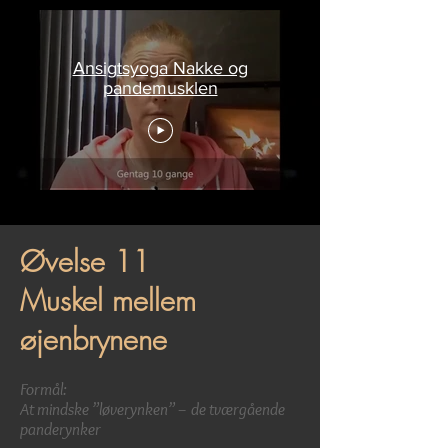
Ansigtsyoga Nakke og
pandemusklen
Øvelse 11
Muskel mellem
øjenbrynene
Formål:
At mindske ”løverynken” – de tværgående
panderynker