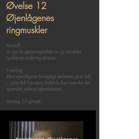
Øvelse 12
Øjenlågenes
ringmuskler
Formål:
At styrke øjenomgivelserne og mindske
rynkerne omkring øjnene.
Træning:
Klem øjenlågene forsigtigt sammen, pres lidt
… pres lidt hårdere, indtil du kan mærke det
spænder yderst i øjenkanten.
Gentag 10 gange.