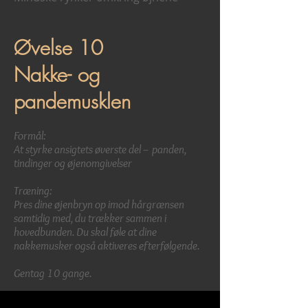
Øvelse 10
Nakke- og
pandemusklen
Formål:
At styrke ansigtets øverste del – panden,
tindinger og øjenomgivelser
Træning:
Pres dine øjenbryn op imod hårgrænsen
samtidig med, du trækker sammen i
hovedbunden. Du skal føle at dine
nakkemusker også aktiveres efterfølgende.
Gentag 10 gange.