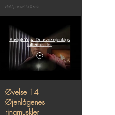
Hold presset i 30 sek.
AnsigtsYoga De øvre øjenlågs
løftemuskler
Øvelse 14
Øjenlågenes
ringmuskler