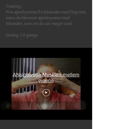
Træning:
Pres øjenbrynene fra hinanden med fingrene,
mens du klemmer øjenbrynene mod
hinanden, som om du var meget vred.
Gentag 10 gange.
ANsigtsyoga Musklen mellem
øjnene