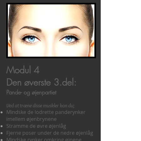
Modul 4
Den øverste 3.del:
Pande- og øjenpartiet
Ved at træne disse muskler kan du;
Mindske de lodrette panderynker
imellem øjenbrynene
Stramme de øvre øjenlåg
Fjerne poser under de nedre øjenlåg
Mindske rynker omkring øjnene