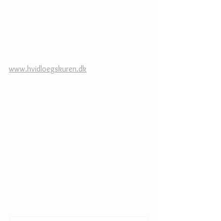
ganske lugtfri :o)))  Og ja, så har den 
monster mange andre helbredsmæssige 
fordele.
Du finder kuren her
www.hvidloegskuren.dk
Så gå bare i gang med den lille stinkende 
fætter løgsovs ;o))
Kommentarer