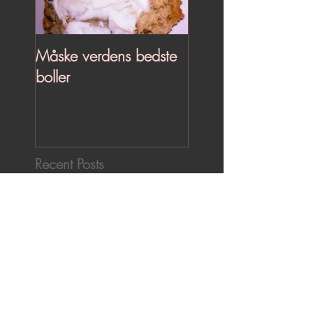
Måske verdens bedste
boller
Recent Posts
Kan hvidløg forebygge
rynker ?
Glem alt om Botox - Drik
bone broth