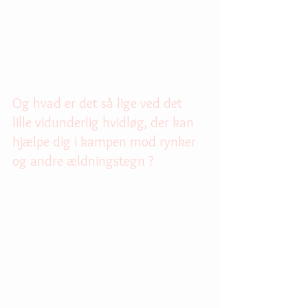
hvidløg mod rynker
Og hvad er det så lige ved det 
lille vidunderlig hvidløg, der kan 
hjælpe dig i kampen mod rynker 
og andre ældningstegn ?
De rynkebekæmpende egenskaber, der er 
forbundet med brug af hvidløg, tilskrives 
primært Allicin, en naturlig forbindelse, der 
produceres, når rå hvidløg knuses eller 
hakkes. Allicin er blevet udråbt som en af ​​
verdens mest kraftfulde antioxidanter.