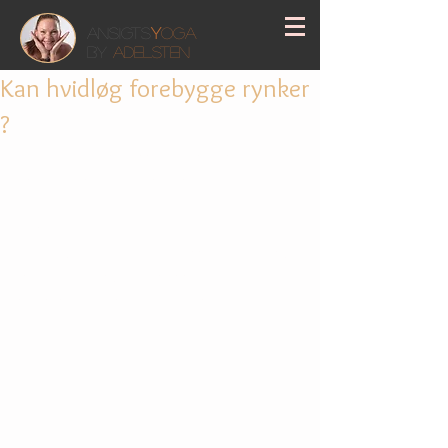
Ansigts
Y
oga
by
Adelsten
Kan hvidløg forebygge rynker
?
Kan det virkelig passe at noget så 
”simpelt” som hvidløg er godt til at 
bekæmpe rynker? 
Absolut! 
En diæt, der indeholder masser af hvidløg, 
især rå hvidløg, har vist sig at have en 
gunstig virkning på rynker og fine linjer. 